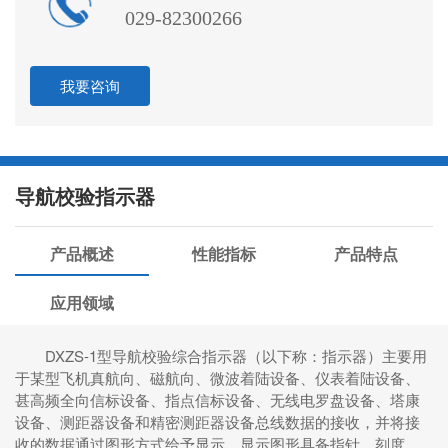
029-82300266
我要咨询
导航校验指示器
产品概述
性能指标
产品特点
应用领域
DXZS-1型导航校验综合指示器（以下称：指示器）主要用
于某型飞机真航向、磁航向、微波着陆设备、仪表着陆设备、
甚高频全向信标设备、指点信标设备、无线电罗盘设备、塔康
设备、测距器设备和精密测距器设备总线数据的接收，并将接
收的数据通过图形方式给予显示。显示图形具备指针、刻度