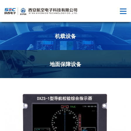
机载设备
地面保障设备