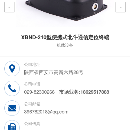
XBND-210型便携式北斗通信定位终端
机载设备
公司地址
陕西省西安市高新六路28号
公司电话
029-82300266
市场业务:18629517888
公司邮箱
396782018@qq.com
公司传真